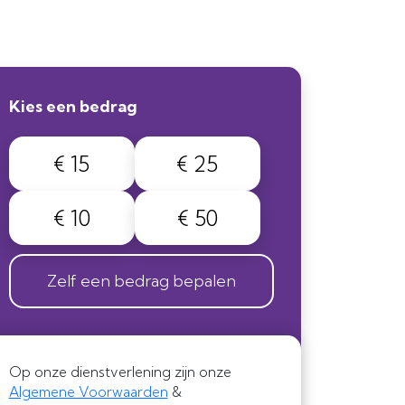
Kies een bedrag
€ 15
€ 25
€ 10
€ 50
Zelf een bedrag bepalen
Op onze dienstverlening zijn onze
Algemene Voorwaarden
&