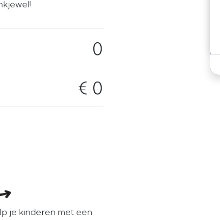
nkjewel!
0
€ 0
elp je kinderen met een