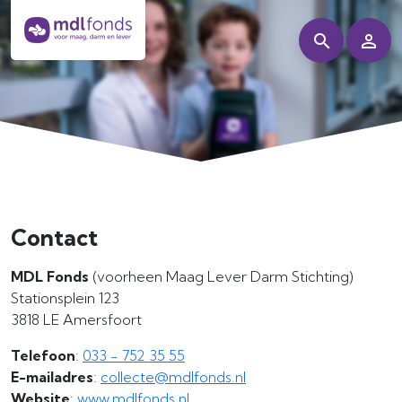
Contact
MDL Fonds
(voorheen Maag Lever Darm Stichting)
Stationsplein 123
3818 LE Amersfoort
Telefoon
:
033 - 752 35 55
E-mailadres
:
collecte@mdlfonds.nl
Website
:
www.mdlfonds.nl