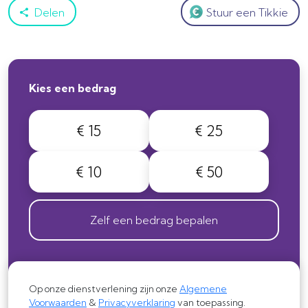
Delen
Stuur een Tikkie
Kies een bedrag
€ 15
€ 25
€ 10
€ 50
Zelf een bedrag bepalen
Op onze dienstverlening zijn onze
Algemene
Voorwaarden
&
Privacyverklaring
van toepassing.