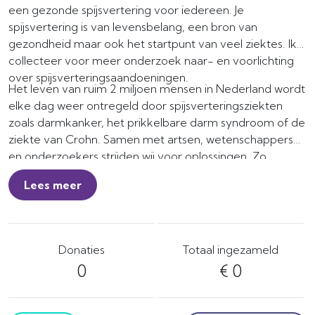
een gezonde spijsvertering voor iedereen. Je
spijsvertering is van levensbelang, een bron van
gezondheid maar ook het startpunt van veel ziektes. Ik
collecteer voor meer onderzoek naar- en voorlichting
over spijsverteringsaandoeningen.
Het leven van ruim 2 miljoen mensen in Nederland wordt
elke dag weer ontregeld door spijsverteringsziekten
zoals darmkanker, het prikkelbare darm syndroom of de
ziekte van Crohn. Samen met artsen, wetenschappers
en onderzoekers strijden wij voor oplossingen. Zo
kunnen we levens redden! En daar is geld voor nodig.
Lees meer
Help je mee? Dankjewel!
Donaties
Totaal ingezameld
0
€ 0